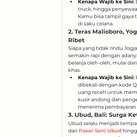
Kenapa Wajib ke Sini:
 
truck, hingga penyewaa
Kamu bisa tampil gaya 
di saku celana.
2. Teras Malioboro, Yo
Ribet
Siapa yang tidak rindu Jogj
semakin rapi dengan adany
belanja oleh-oleh, mulai dari
khas.
Kenapa Wajib ke Sini:
 
dibekali dengan kode QR
uang receh untuk membay
kusir andong dan penge
menerima pembayaran 
3. Ubud, Bali: Surga K
Ubud selalu menjadi tempat
dari 
Pasar Seni Ubud
 hingg