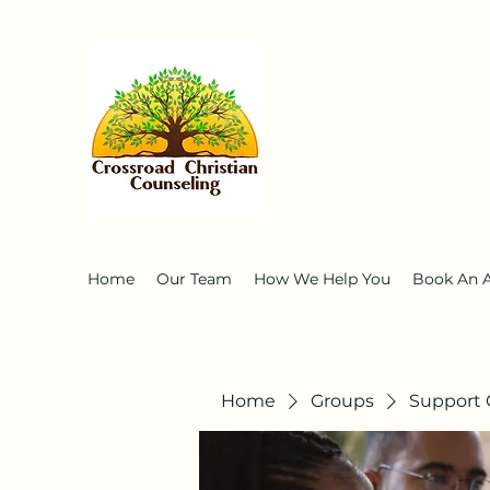
Home
Our Team
How We Help You
Book An 
Home
Groups
Support 