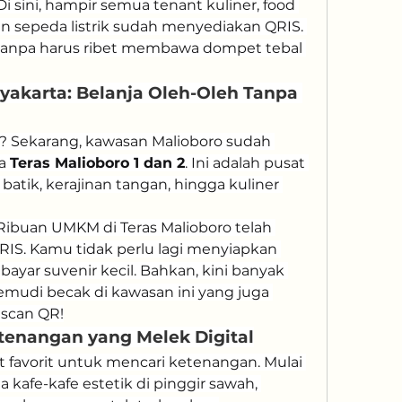
Di sini, hampir semua tenant kuliner, food 
n sepeda listrik sudah menyediakan QRIS. 
tanpa harus ribet membawa dompet tebal 
gyakarta: Belanja Oleh-Oleh Tanpa 
a? Sekarang, kawasan Malioboro sudah 
a 
Teras Malioboro 1 dan 2
. Ini adalah pusat 
 batik, kerajinan tangan, hingga kuliner 
Ribuan UMKM di Teras Malioboro telah 
IS. Kamu tidak perlu lagi menyiapkan 
ar suvenir kecil. Bahkan, kini banyak 
mudi becak di kawasan ini yang juga 
scan QR!
etenangan yang Melek Digital
 favorit untuk mencari ketenangan. Mulai 
a kafe-kafe estetik di pinggir sawah, 