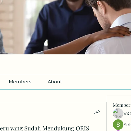
Members
About
Member
Vi
So
a Seru yang Sudah Mendukung QRIS