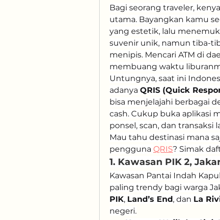
Bagi seorang traveler, kenya
utama. Bayangkan kamu sed
yang estetik, lalu menemuk
suvenir unik, namun tiba-t
menipis. Mencari ATM di dae
membuang waktu liburanmu
Untungnya, saat ini Indones
adanya 
QRIS (Quick Respo
bisa menjelajahi berbagai de
cash. Cukup buka aplikasi mo
ponsel, scan, dan transaksi 
Mau tahu destinasi mana sa
pengguna 
QRIS
? Simak daft
1. Kawasan PIK 2, Jakar
Kawasan Pantai Indah Kapuk (
paling trendy bagi warga Jak
PIK
, 
Land’s End
, dan 
La Riv
negeri.