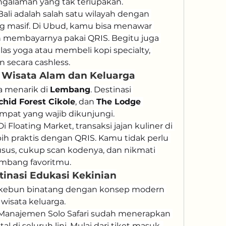
alaman yang tak terlupakan.
Bali adalah salah satu wilayah dengan 
 masif. Di Ubud, kamu bisa menawar 
n membayarnya pakai QRIS. Begitu juga 
as yoga atau membeli kopi specialty, 
 secara cashless.
 Wisata Alam dan Keluarga
 menarik di 
Lembang
. Destinasi 
chid Forest Cikole
, dan 
The Lodge 
mpat yang wajib dikunjungi.
Di Floating Market, transaksi jajan kuliner di 
bih praktis dengan QRIS. Kamu tidak perlu 
sus, cukup scan kodenya, dan nikmati 
lembang favoritmu.
estinasi Edukasi Kekinian
 kebun binatang dengan konsep modern 
wisata keluarga.
Manajemen Solo Safari sudah menerapkan 
 di seluruh lini. Mulai dari tiket masuk, 