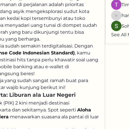
manan di perjalanan adalah prioritas 
Ti
ang asyik mengeksplorasi sudut kota 
har
an kedai kopi tersembunyi atau toko 
harshk
iba menyadari uang tunai di dompet sudah 
So
rah yang baru dikunjungi tentu bisa 
See All
 yang berharga.
ia sudah semakin terdigitalisasi. Dengan 
nse Code Indonesian Standard)
, kamu 
stinasi hits tanpa perlu khawatir soal uang 
bile banking atau e-wallet di 
langsung beres!
ja yang sudah sangat ramah buat para 
ar wajib kunjung berikut ini!
ta: Liburan ala Luar Negeri
PIK) 2 kini menjadi destinasi 
arta dan sekitarnya. Spot seperti 
Aloha 
iera
 menawarkan suasana ala pantai di luar 