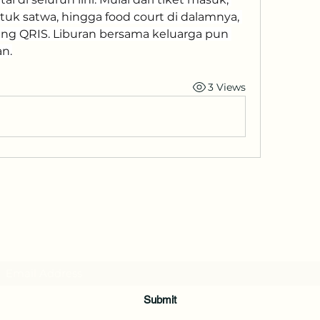
k satwa, hingga food court di dalamnya, 
 QRIS. Liburan bersama keluarga pun 
an.
3 Views
Subscribe Form
Submit