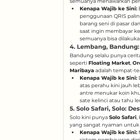
semuanya menawarkan peng
Kenapa Wajib ke Sini:
 
penggunaan QRIS paling
barang seni di pasar da
saat ingin membayar kel
semuanya bisa dilakukan
4. Lembang, Bandung:
Bandung selalu punya cerita
seperti 
Floating Market
, 
Or
Maribaya
 adalah tempat-te
Kenapa Wajib ke Sini:
 
atas perahu kini jauh le
antre menukar koin khu
sate kelinci atau tahu 
5. Solo Safari, Solo: D
Solo kini punya 
Solo Safari
,
yang sangat nyaman untuk 
Kenapa Wajib ke Sini:
 
sistem pembayaran digital