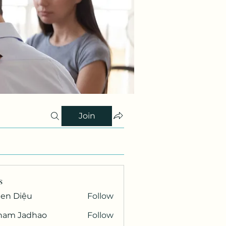
Join
s
Gen Diệu
Follow
ham Jadhao
Follow