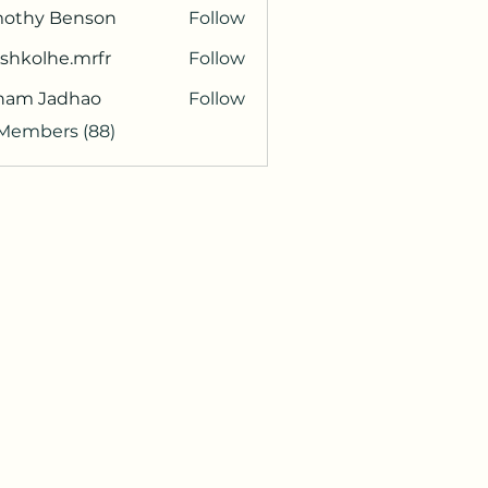
mothy Benson
Follow
shkolhe.mrfr
Follow
olhe.mrfr
ham Jadhao
Follow
 Members (88)